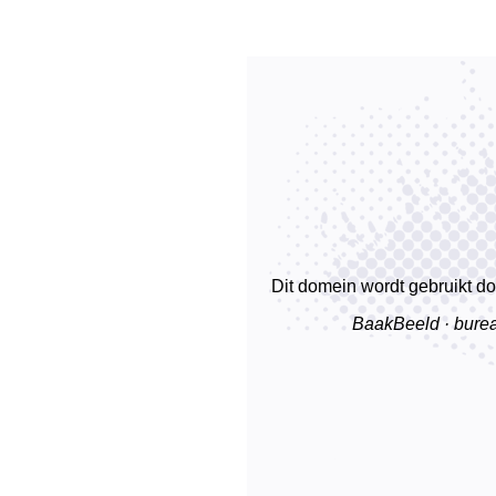
Dit domein wordt gebruikt d
BaakBeeld · burea